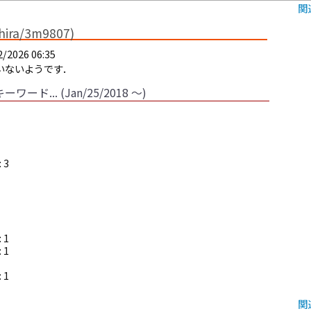
関
ra/3m9807)
2/2026 06:35
いないようです．
ド... (Jan/25/2018 〜)
: 3
: 1
: 1
: 1
関