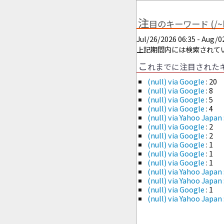
注
目のキーワード (/~hi
Jul/26/2026 06:35 - Aug/0
上記期間内には検索されて
こ
れまでに注目されたキーワー
(null) via Google
: 20
(null) via Google
: 8
(null) via Google
: 5
(null) via Google
: 4
(null) via Yahoo Japan
(null) via Google
: 2
(null) via Google
: 2
(null) via Google
: 1
(null) via Google
: 1
(null) via Google
: 1
(null) via Yahoo Japan
(null) via Yahoo Japan
(null) via Google
: 1
(null) via Yahoo Japan