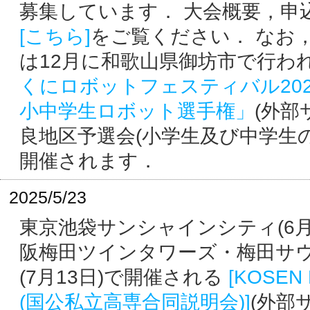
募集しています． 大会概要，申
[こちら]
をご覧ください． なお
は12月に和歌山県御坊市で行わ
くにロボットフェスティバル20
小中学生ロボット選手権」
(外部
良地区予選会(小学生及び中学生
開催されます．
2025/5/23
東京池袋サンシャインシティ(6月
阪梅田ツインタワーズ・梅田サ
(7月13日)で開催される
[KOSEN 
(国公私立高専合同説明会)]
(外部