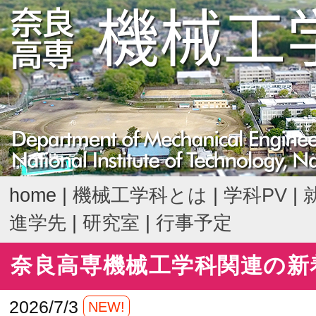
home |
機械工学科とは
|
学科PV
|
進学先
|
研究室
|
行事予定
奈良高専機械工学科関連の新
2026/7/3
NEW!