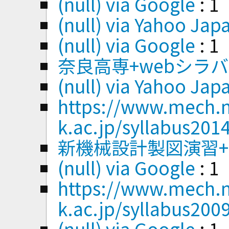
(null) via Google
: 1
(null) via Yahoo Jap
(null) via Google
: 1
奈良高専+webシラ
(null) via Yahoo Jap
https://www.mech.n
k.ac.jp/syllabus201
新機械設計製図演習+
(null) via Google
: 1
https://www.mech.n
k.ac.jp/syllabus20
(null) via Google
: 1