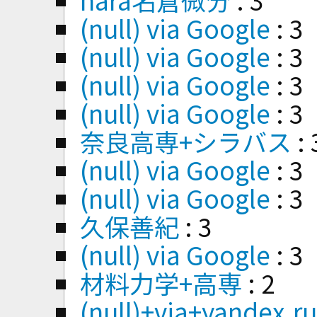
(null) via Google
: 3
(null) via Google
: 3
(null) via Google
: 3
(null) via Google
: 3
奈良高専+シラバス
: 
(null) via Google
: 3
(null) via Google
: 3
久保善紀
: 3
(null) via Google
: 3
材料力学+高専
: 2
(null)+via+yandex.r