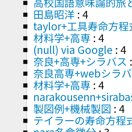
高校国語意味論的旅
田島昭洋
: 4
taylor+工具寿命方
材料学+高専
: 4
(null) via Google
: 4
奈良+高専+シラバス
奈良高専+webシラ
材料学+高専
: 4
narakousenn+sirab
製図例+機械製図
: 4
テイラーの寿命方程式
nara名倉微分
: 3