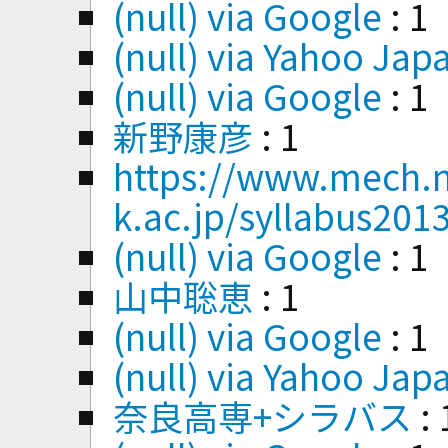
(null) via Google
: 1
(null) via Yahoo Jap
(null) via Google
: 1
新野康彦
: 1
https://www.mech.n
k.ac.jp/syllabus201
(null) via Google
: 1
山中聡恵
: 1
(null) via Google
: 1
(null) via Yahoo Jap
奈良高専+シラバス
: 