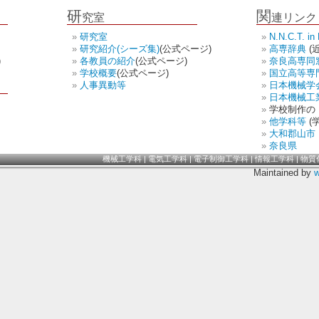
研
関
究室
連リンク
研究室
N.N.C.T. in 
研究紹介(シーズ集)
(公式ページ)
高専辞典
(
)
各教員の紹介
(公式ページ)
奈良高専同
学校概要
(公式ページ)
国立高等専
人事異動等
日本機械学
日本機械工
学校制作の
他学科等
(
大和郡山市
奈良県
機械工学科
|
電気工学科
|
電子制御工学科
|
情報工学科
|
物質
Maintained by
w