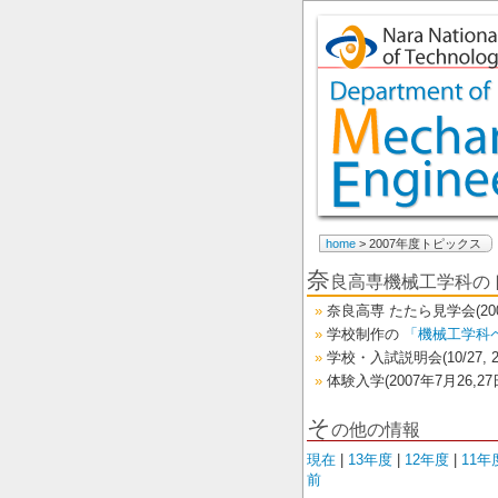
home
> 2007年度トピックス
奈
良高専機械工学科のトピ
奈良高専 たたら見学会(20
学校制作の
「機械工学科
学校・入試説明会(10/27
体験入学(2007年7月26,
そ
の他の情報
現在
|
13年度
|
12年度
|
11年
前