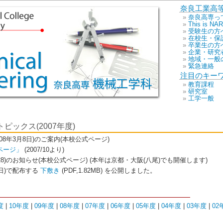
奈良工業高
奈良高専っ
This is N
受験生の方
在校生・保
卒業生の方
企業・研究
地域・一般
緊急連絡
注目のキー
教育課程
研究室
工学一般
ックス(2007年度)
08年3月8日)のご案内(本校公式ページ)
ページ」
(2007/10より)
, 28)のお知らせ(本校公式ページ) (本年は京都・大阪(八尾)でも開催します)
27日)で配布する
下敷き
(PDF,1.82MB) を公開しました。
度
|
10年度
|
09年度
|
08年度
|
07年度
|
06年度
|
05年度
|
04年度
|
03年度
|
02