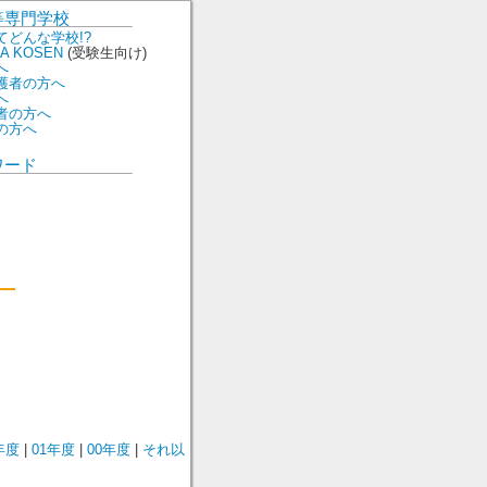
等専門学校
てどんな学校!?
ARA KOSEN
(受験生向け)
へ
護者の方へ
へ
者の方へ
の方へ
ワード
年度
|
01年度
|
00年度
|
それ以