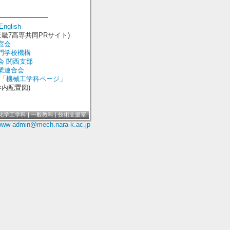
English
近畿7高専共同PRサイト)
窓会
門学校機構
会
関西支部
業連合会
「機械工学科ページ」
学内配置図)
化学工学科
|
一般教科
|
技術支援室
ww-admin@mech.nara-k.ac.jp