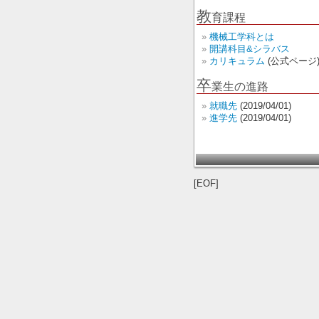
教
育課程
機械工学科とは
開講科目&シラバス
カリキュラム
(公式ページ
卒
業生の進路
就職先
(2019/04/01)
進学先
(2019/04/01)
[EOF]