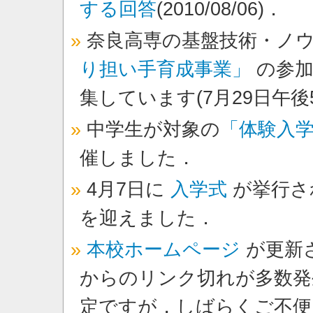
する回答
(2010/08/06)．
奈良高専の基盤技術・ノ
り担い手育成事業」
の参
集しています(7月29日午後
中学生が対象の
「体験入
催しました．
4月7日に
入学式
が挙行さ
を迎えました．
本校ホームページ
が更新
からのリンク切れが多数発
定ですが，しばらくご不便