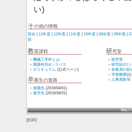
い)
そ
の他の情報
現在
|
13年度
|
12年度
|
11年度
|
10年度
|
09年度
|
08年度
|
0
前
教
研
育課程
究室
機械工学科とは
研究室
開講科目&シラバス
研究紹介(シ
カリキュラム
(公式ページ)
各教員の紹
学校概要
(
卒
人事異動等
業生の進路
就職先
(2019/04/01)
進学先
(2019/04/01)
機械工
[EOF]